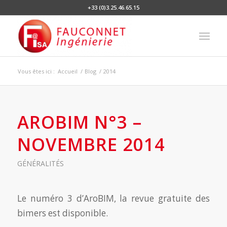
+33 (0)3.25.46.65.15
Vous êtes ici :
Accueil
/
Blog
/
2014
AROBIM N°3 –
NOVEMBRE 2014
GÉNÉRALITÉS
Le numéro 3 d’AroBIM, la revue gratuite des
bimers est disponible.