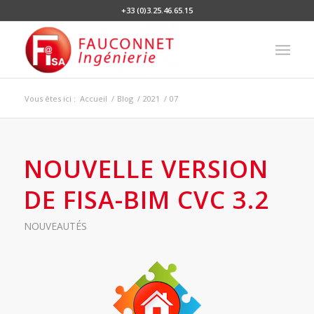
+33 (0)3.25.46.65.15
Vous êtes ici :
Accueil
/
Blog
/
2021
/
07
NOUVELLE VERSION
DE FISA-BIM CVC 3.2
NOUVEAUTÉS