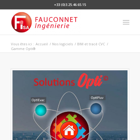
+33 (0)3.25.46.65.15
Vous êtes ici :
Accueil
/
Nos logiciels
/
BIM et tracé CVC
/
Gamme Opti®