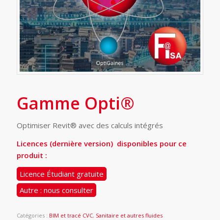
Gamme Opti®
Optimiser Revit® avec des calculs intégrés
Licences (dernière version) disponibles pour ce
produit :
Licence Étudiant gratuite
Autre : nous consulter
Catégories :
BIM et tracé CVC
,
Sanitaire et autres fluides