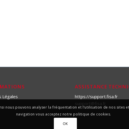
RMATIONS
ASSISTANCE TECHN
s Légales
https://support.fisa.fr
support@fisa.fr
si nous pouvons analyser la fréquentation et l’utilisation de nos sites
navigation vous acceptez notre politique de cookies.
OK