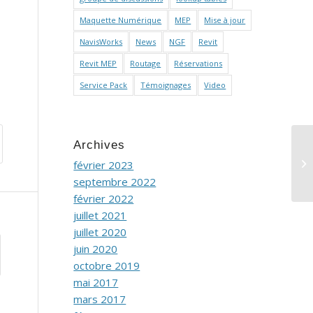
Maquette Numérique
MEP
Mise à jour
NavisWorks
News
NGF
Revit
Revit MEP
Routage
Réservations
Service Pack
Témoignages
Video
Archives
Le
février 2023
septembre 2022
février 2022
juillet 2021
juillet 2020
juin 2020
octobre 2019
mai 2017
mars 2017