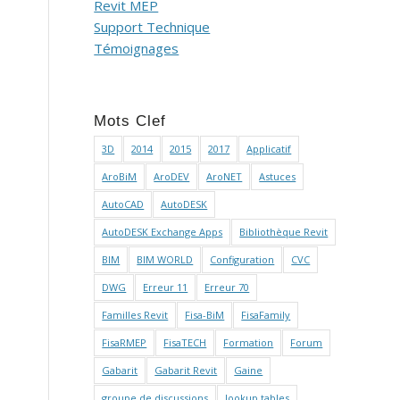
Revit MEP
Support Technique
Témoignages
Mots Clef
3D
2014
2015
2017
Applicatif
AroBiM
AroDEV
AroNET
Astuces
AutoCAD
AutoDESK
AutoDESK Exchange Apps
Bibliothèque Revit
BIM
BIM WORLD
Configuration
CVC
DWG
Erreur 11
Erreur 70
Familles Revit
Fisa-BiM
FisaFamily
FisaRMEP
FisaTECH
Formation
Forum
Gabarit
Gabarit Revit
Gaine
groupe de discussions
lookup tables