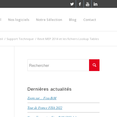
l
Nos logiciels
Notre Sélection
Blog
Contact
il
/
Support Technique
/
Revit MEP 2014 et les fichiers Lookup Tables
Dernières actualités
Zoom sur… Fisa-BiM
Tour de France FISA 2022