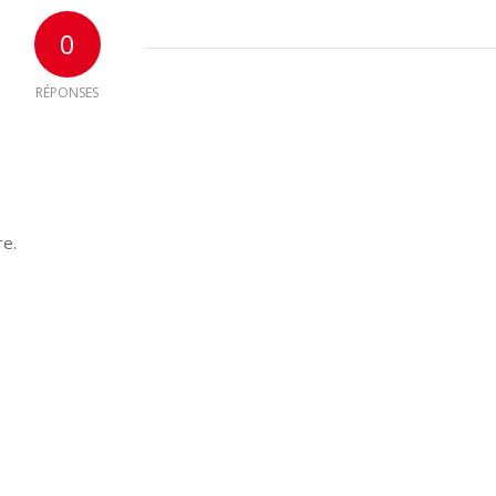
0
RÉPONSES
re.