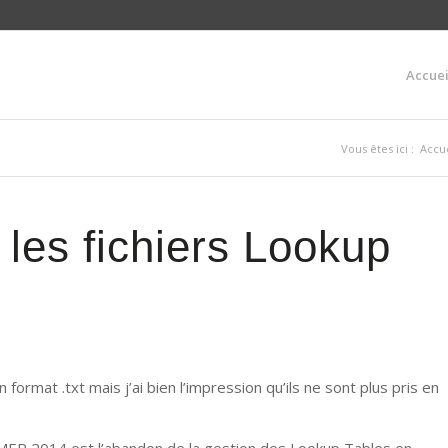
Accuei
Vous êtes ici :
Accue
les fichiers Lookup
 format .txt mais j’ai bien l’impression qu’ils ne sont plus pris en
MEP 2014 est l’abandon de la gestion des Lookup Tables en