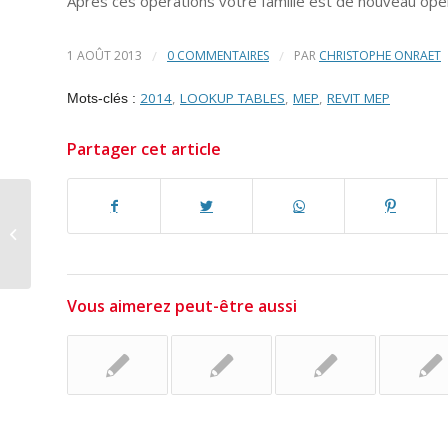
Aprés ces opérations votre famille est de nouveau opér
1 AOÛT 2013
/
0 COMMENTAIRES
/
PAR
CHRISTOPHE ONRAET
2014
,
LOOKUP TABLES
,
MEP
,
REVIT MEP
Mots-clés :
Partager cet article
Revit MEP 2014 Service Pack 1
Vous aimerez peut-être aussi