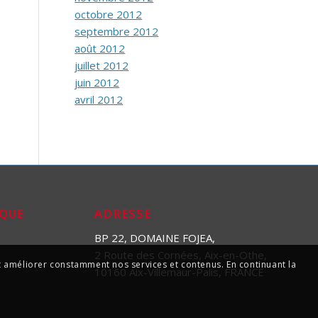
octobre 2012
septembre 2012
août 2012
juillet 2012
juin 2012
avril 2012
IQUE
ADRESSE
BP 22, DOMAINE FOJEA,
2 Route des Cornées, Aix-en-Othe,
 et améliorer constamment nos services et contenus. En continuant la
10160 Aix-Villemaur-Palis, FRANCE