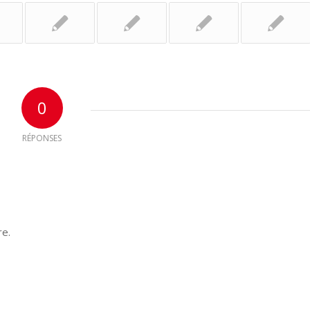
0
RÉPONSES
re.