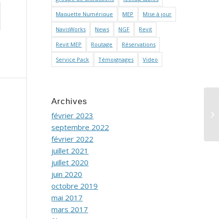
Maquette Numérique
MEP
Mise à jour
NavisWorks
News
NGF
Revit
Revit MEP
Routage
Réservations
Service Pack
Témoignages
Video
Archives
Es
février 2023
septembre 2022
février 2022
juillet 2021
juillet 2020
juin 2020
octobre 2019
mai 2017
mars 2017