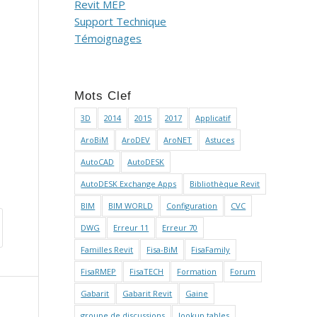
Revit MEP
Support Technique
Témoignages
Mots Clef
3D
2014
2015
2017
Applicatif
AroBiM
AroDEV
AroNET
Astuces
AutoCAD
AutoDESK
AutoDESK Exchange Apps
Bibliothèque Revit
BIM
BIM WORLD
Configuration
CVC
DWG
Erreur 11
Erreur 70
Familles Revit
Fisa-BiM
FisaFamily
FisaRMEP
FisaTECH
Formation
Forum
Gabarit
Gabarit Revit
Gaine
groupe de discussions
lookup tables