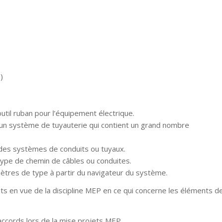
)
outil ruban pour l’équipement électrique.
d’un système de tuyauterie qui contient un grand nombre
 des systèmes de conduits ou tuyaux.
u type de chemin de câbles ou conduites.
amètres de type à partir du navigateur du système.
oints en vue de la discipline MEP en ce qui concerne les éléments d
raccords lors de la mise projets MEP.