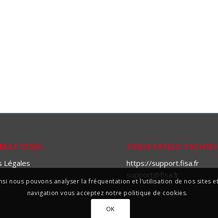
RMATIONS
ASSISTANCE TECHN
s Légales
https://support.fisa.fr
support@fisa.fr
si nous pouvons analyser la fréquentation et l’utilisation de nos sites
navigation vous acceptez notre politique de cookies.
OK