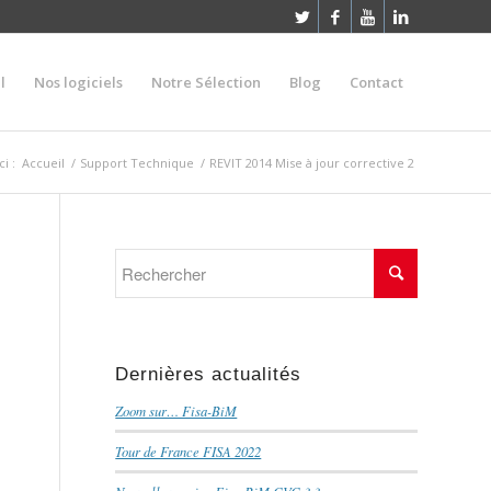
l
Nos logiciels
Notre Sélection
Blog
Contact
i :
Accueil
/
Support Technique
/
REVIT 2014 Mise à jour corrective 2
Dernières actualités
Zoom sur… Fisa-BiM
Tour de France FISA 2022