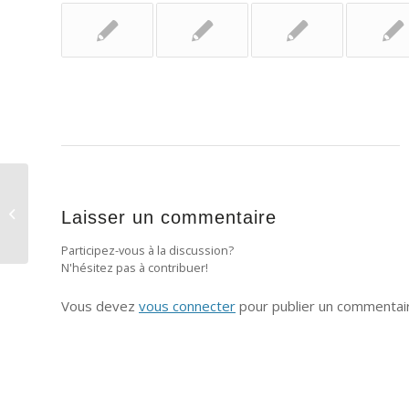
AroCLEAN 2014 pour Revit (MAJ)
Laisser un commentaire
Participez-vous à la discussion?
N'hésitez pas à contribuer!
Vous devez
vous connecter
pour publier un commentai