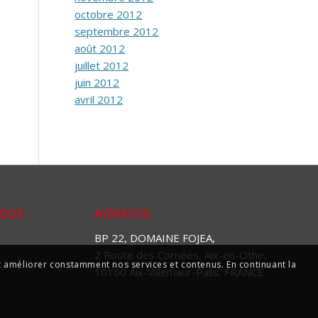
octobre 2012
septembre 2012
août 2012
juillet 2012
juin 2012
avril 2012
IQUE
ADRESSE
BP 22, DOMAINE FOJEA,
2 Route des Cornées, Aix-en-Othe,
 et améliorer constamment nos services et contenus. En continuant la
10160 Aix-Villemaur-Palis, FRANCE