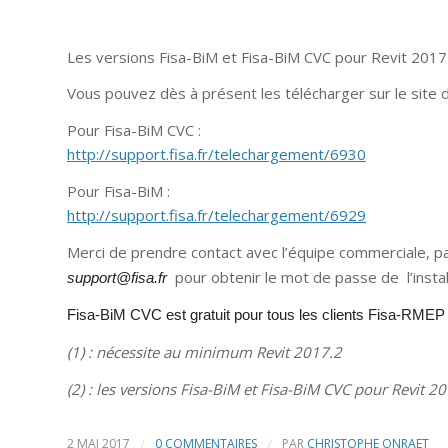
Les versions Fisa-BiM et Fisa-BiM CVC pour Revit 201
Vous pouvez dès à présent les télécharger sur le site 
Pour Fisa-BiM CVC :
http://support.fisa.fr/telechargement/6930
Pour Fisa-BiM :
http://support.fisa.fr/telechargement/6929
Merci de prendre contact avec l’équipe commerciale, p
pour obtenir le mot de passe de l’instal
support@fisa.fr
Fisa-BiM CVC est gratuit pour tous les clients Fisa-RMEP 
(1) : nécessite au minimum Revit 2017.2
(2) : les versions Fisa-BiM et Fisa-BiM CVC pour Revit 2
2 MAI 2017
/
0 COMMENTAIRES
/
PAR
CHRISTOPHE ONRAET