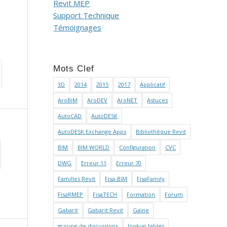
Revit MEP
Support Technique
Témoignages
Mots Clef
3D
2014
2015
2017
Applicatif
AroBiM
AroDEV
AroNET
Astuces
AutoCAD
AutoDESK
AutoDESK Exchange Apps
Bibliothèque Revit
BIM
BIM WORLD
Configuration
CVC
DWG
Erreur 11
Erreur 70
Familles Revit
Fisa-BiM
FisaFamily
FisaRMEP
FisaTECH
Formation
Forum
Gabarit
Gabarit Revit
Gaine
groupe de discussions
lookup tables