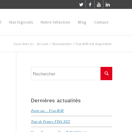
l
Nos logiciels
Notre Sélection
Blog
Contact
Vous êtes ici :
Accueil
/
Nouveautés
/
Fisa-BiM est disponible
Dernières actualités
Zoom sur… Fisa-BiM
Tour de France FISA 2022