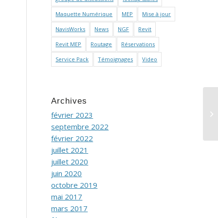
Maquette Numérique
MEP
Mise à jour
NavisWorks
News
NGF
Revit
Revit MEP
Routage
Réservations
Service Pack
Témoignages
Video
Archives
BA
février 2023
ut
septembre 2022
février 2022
juillet 2021
juillet 2020
juin 2020
octobre 2019
mai 2017
mars 2017