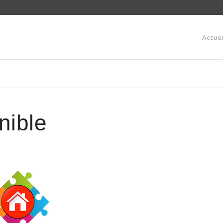
Accuei
nible