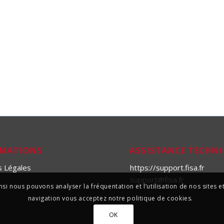
RMATIONS
ASSISTANCE TECHN
s Légales
https://support.fisa.fr
support@fisa.fr
si nous pouvons analyser la fréquentation et l’utilisation de nos sites
navigation vous acceptez notre politique de cookies.
OK