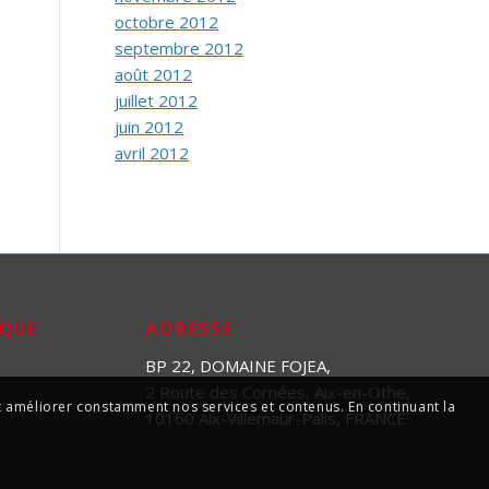
octobre 2012
septembre 2012
août 2012
juillet 2012
juin 2012
avril 2012
IQUE
ADRESSE
BP 22, DOMAINE FOJEA,
2 Route des Cornées, Aix-en-Othe,
 et améliorer constamment nos services et contenus. En continuant la
10160 Aix-Villemaur-Palis, FRANCE